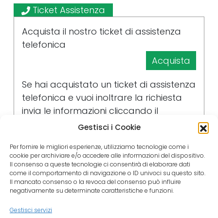
Ticket Assistenza
Acquista il nostro ticket di assistenza
telefonica
Acquista
Se hai acquistato un ticket di assistenza
telefonica e vuoi inoltrare la richiesta
invia le informazioni cliccando il
pulsante
Gestisci i Cookie
Invia la richiesta
Per fornire le migliori esperienze, utilizziamo tecnologie come i
cookie per archiviare e/o accedere alle informazioni del dispositivo.
Il consenso a queste tecnologie ci consentirà di elaborare dati
Ore di Formazione Personalizzate
come il comportamento di navigazione o ID univoci su questo sito.
Il mancato consenso o la revoca del consenso può influire
negativamente su determinate caratteristiche e funzioni.
Acquista ore di formazione dedicata
online
Gestisci servizi