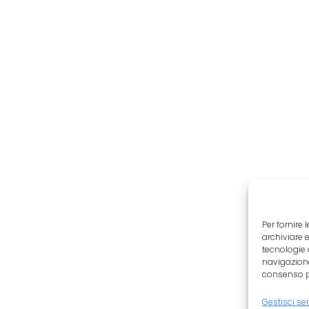
Per fornire
archiviare 
tecnologie 
navigazione
consenso pu
Gestisci ser