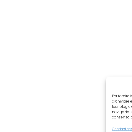
Per fornire
archiviare 
tecnologie 
navigazione
consenso pu
Gestisci ser