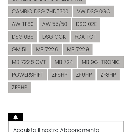
CAMBIO DSG 7HDT300
VW DSG 0GC
AW TF80
AW 55/50
DSG 02E
DSG 0B5
DSG OCK
FCA TCT
GM 5L
MB 722.6
MB 722.9
MB 722.8 CVT
MB 724
MB 9G-TRONIC
POWERSHIFT
ZF5HP
ZF6HP
ZF8HP
ZF9HP
Acquista il nostro Abbonamento