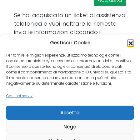
Se hai acquistato un ticket di assistenza
telefonica e vuoi inoltrare la richiesta
invia le informazioni cliccando il
pulsante
Gestisci i Cookie
Invia la richiesta
Per fornire le migliori esperienze, utilizziamo tecnologie come i
cookie per archiviare e/o accedere alle informazioni del dispositivo.
Il consenso a queste tecnologie ci consentirà di elaborare dati
Ore di Formazione Personalizzate
come il comportamento di navigazione o ID univoci su questo sito.
Il mancato consenso o la revoca del consenso può influire
negativamente su determinate caratteristiche e funzioni.
Acquista ore di formazione dedicata
online
Gestisci servizi
Acquista
Accetta
Nega
© 2026 - all rights reserved by
Piston eBooks
-