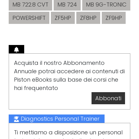
MB 722.8 CVT
MB 724
MB 9G-TRONIC
POWERSHIFT
ZF5HP
ZF8HP
ZF9HP
Acquista il nostro Abbonamento
Annuale potrai accedere ai contenuti di
Piston eBooks sulla base dei corsi che
hai frequentato
Abbonati
Diagnostics Personal Trainer
Ti mettiamo a disposizione un personal