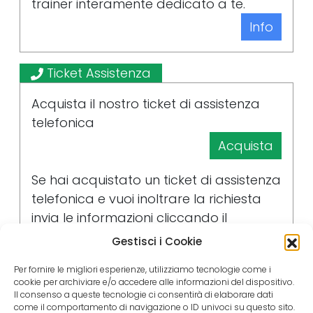
trainer interamente dedicato a te.
Info
Ticket Assistenza
Acquista il nostro ticket di assistenza
telefonica
Acquista
Se hai acquistato un ticket di assistenza
telefonica e vuoi inoltrare la richiesta
invia le informazioni cliccando il
pulsante
Gestisci i Cookie
Invia la richiesta
Per fornire le migliori esperienze, utilizziamo tecnologie come i
cookie per archiviare e/o accedere alle informazioni del dispositivo.
Il consenso a queste tecnologie ci consentirà di elaborare dati
Ore di Formazione Personalizzate
come il comportamento di navigazione o ID univoci su questo sito.