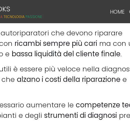
OKS
HOME
CA
TECNOLOGIA
PASSIONE
gli autoriparatori che devono riparare
con
ricambi sempre più cari
ma con 
so e
bassa liquidità del cliente finale
.
tili è essere più veloce nella diagnos
i che
alzano i costi della riparazione
e
ecessario aumentare le
competenze te
pianti e degli
strumenti di diagnosi
pre