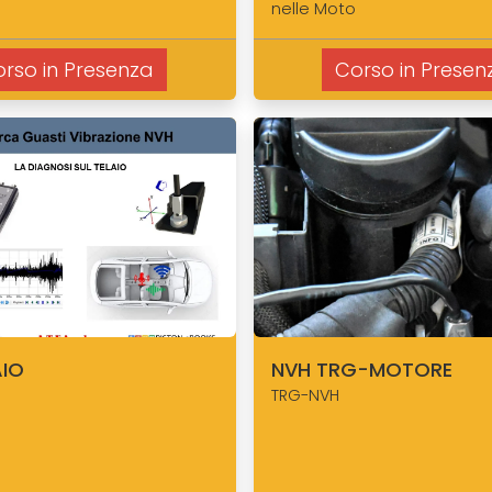
nelle Moto
rso in Presenza
Corso in Presen
AIO
NVH TRG-MOTORE
TRG-NVH