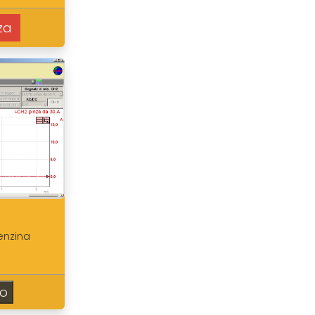
za
enzina
so