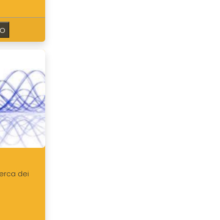
so
erca dei