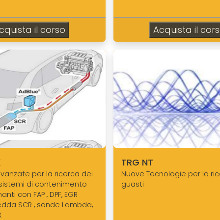
cquista il corso
Acquista il cor
X
TRG NT
vanzate per la ricerca dei
Nuove Tecnologie per la ric
 sistemi di contenimento
guasti
nanti con FAP , DPF, EGR
redda SCR , sonde Lambda,
X