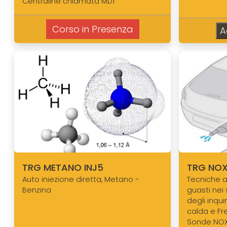
Centraline chiamata MD1
Corso in Presenza
A
TRG METANO INJ5
TRG NO
Auto iniezione diretta, Metano -
Tecniche a
Benzina
guasti nei
degli inqui
calda e F
Sonde NO