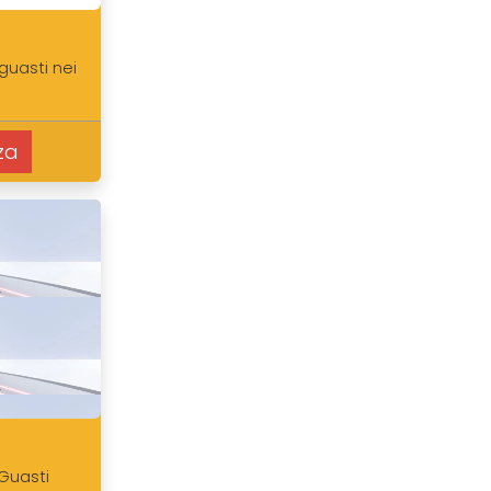
guasti nei
za
 Guasti