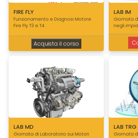
FIRE FLY
LAB IM
Funzionamento e Diagnosi Motore
Giornata d
Fire Fly T3 e T4
negli impian
Co
Acquista il corso
LAB MD
LAB TRG
Giornata di Laboratorio sui Motori
Giornata di