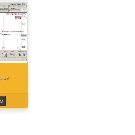
esel
so