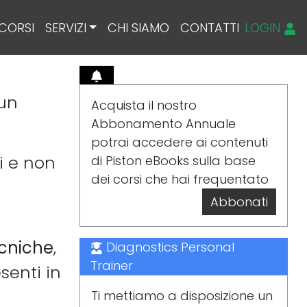
CORSI
SERVIZI
CHI SIAMO
CONTATTI
LOGIN
un
Acquista il nostro
Abbonamento Annuale
potrai accedere ai contenuti
i e non
di Piston eBooks sulla base
dei corsi che hai frequentato
Abbonati
cniche
,
Diagnostics Personal
Trainer
senti in
Ti mettiamo a disposizione un