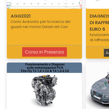
AGG2021
DIAGNOS
Corso Avanzato per la ricerca dei
DI RAFF
guasti nei motori Diesel reti Can
EURO 6
funzioname
di raffred
Corso in Presenza
A